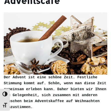
Adventscafe
Der Advent ist eine schöne Zeit. Festliche
Stimmung kommt auf. Schön, wenn man diese Zeit
gemeinsam erleben kann. Daher bieten wir Ihnen
die Gelegenheit, sich zusammen mit anderen
Umschalten auf hohe Kontraste
Menschen beim Adventskaffee auf Weihnachten
Schrift vergrößern
einzustimmen.