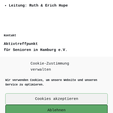
Leitung:
Ruth & Erich Hupe
Kontakt
Aktivtreffpunkt
für Senioren in Hamburg e.V.
Deelwisch 17
Cookie-Zustimmung
D-22529 Hamburg
verwalten
Wir verwenden Cookies, um unsere Website und unseren
Telefon +49 40 84308055
Service zu optimieren.
Email info@aktivtreffpunkt.de
Cookies akzeptieren
Internet www.aktivtreffpunkt.de
Ablehnen
Kontakt, Impressum & Datenschutz