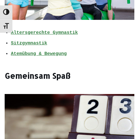
Umschalten auf hohe Kontraste
Schrift vergrößern
Altersgerechte Gymnastik
Sitzgymnastik
Atemübung & Bewegung
Gemeinsam Spaß