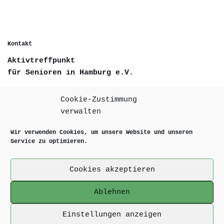
Kontakt
Aktivtreffpunkt
für Senioren in Hamburg e.V.
Deelwisch 17
Cookie-Zustimmung
D-22529 Hamburg
verwalten
Wir verwenden Cookies, um unsere Website und unseren
Telefon +49 40 84308055
Service zu optimieren.
Email info@aktivtreffpunkt.de
Cookies akzeptieren
Internet www.aktivtreffpunkt.de
Ablehnen
Kontakt, Impressum & Datenschutz
Cookie-Richtlinie (EU)
Einstellungen anzeigen