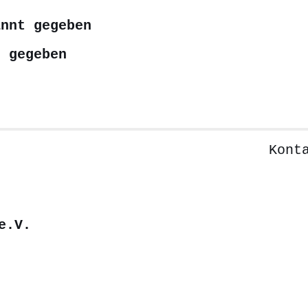
annt gegeben
t gegeben
Kont
e.V.