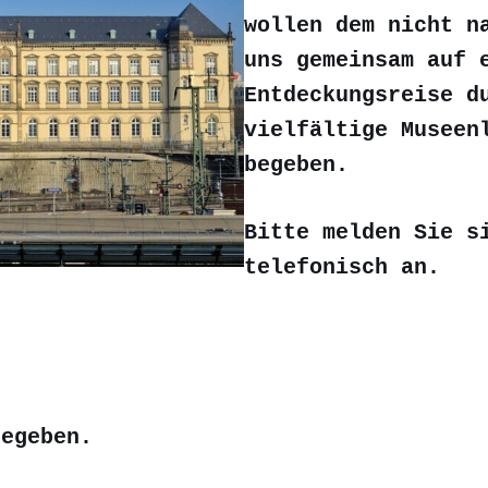
wollen dem nicht n
uns gemeinsam auf 
Entdeckungsreise d
vielfältige Museen
begeben.
Bitte melden Sie 
telefonisch an.
gegeben.