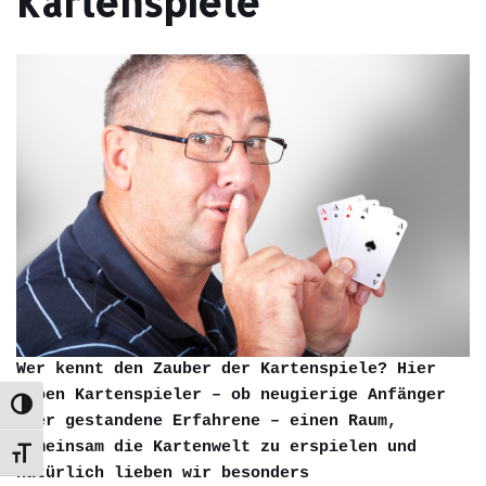
Kartenspiele
Wer kennt den Zauber der Kartenspiele? Hier
haben Kartenspieler – ob neugierige Anfänger
Umschalten auf hohe Kontraste
oder gestandene Erfahrene – einen Raum,
gemeinsam die Kartenwelt zu erspielen und
Schrift vergrößern
natürlich lieben wir besonders