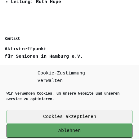
Leitung: Ruth Hupe
Kontakt
Aktivtreffpunkt
für Senioren in Hamburg e.V.
Deelwisch 17
Cookie-Zustimmung
D-22529 Hamburg
verwalten
Wir verwenden Cookies, um unsere Website und unseren
Telefon +49 40 84308055
Service zu optimieren.
Email info@aktivtreffpunkt.de
Cookies akzeptieren
Internet www.aktivtreffpunkt.de
Ablehnen
Kontakt, Impressum & Datenschutz