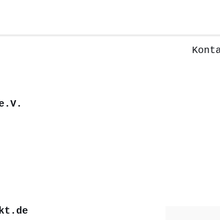
Kont
e.V.
kt.de