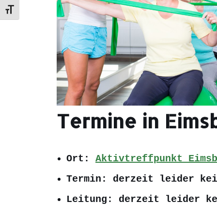
Schrift vergrößern
Termine in Eims
Ort:
Aktivtreffpunkt Eims
Termin: derzeit leider ke
Leitung: derzeit leider k