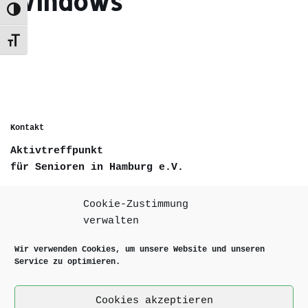
Windows
Umschalten auf hohe Kontraste
Schrift vergrößern
Kontakt
Aktivtreffpunkt
für Senioren in Hamburg e.V.
Deelwisch 17
Cookie-Zustimmung
D-22529 Hamburg
verwalten
Wir verwenden Cookies, um unsere Website und unseren
Telefon +49 40 84308055
Service zu optimieren.
Email info@aktivtreffpunkt.de
Cookies akzeptieren